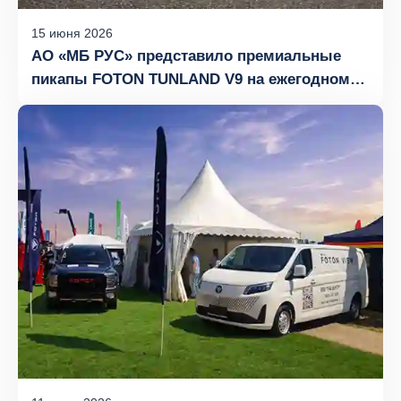
15
июня
2026
АО «МБ РУС» представило премиальные
пикапы FOTON TUNLAND V9 на ежегодном
гольф-турнире в «Агаларов Гольф &
Кантри Клуб»