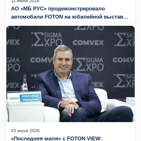
11
июня
2026
АО «МБ РУС» продемонстрировало
автомобили FOTON на юбилейной выставке
«День Донского поля»
03
июня
2026
«Последняя миля» с FOTON VIEW: