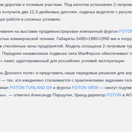
ым дорогам и полевым участкам. Под капотом установлен 2-литровы
а получила два 12,3-дюймовых дисплея, сиденье водителя с регул
ри работе в сложных условиях.
уживания на выставке продемонстрирован компактный фургон
FOTO
стью коммерческой техники. Габариты 5490×1980×1990 мм и погру
 в стеснённые зоны предприятий. Модель оснащена 2-литровым тур
ч. Передняя независимая подвеска типа МакФерсон обеспечивает п
» пакет, адаптированный для российских условий эксплуатации.
нь Донского поля» и представить наши передовые решения для аг
 — тех, кто ежедневно сталкивается с практическими задачами сель
пикап
FOTON TUNLAND G9
и фургон
FOTON VIEW
— смогут подтве
раны», — отметил Александр Паршутин, бренд-директор
FOTON
в АО