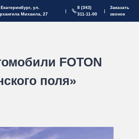
. Екатеринбург, ул.
8 (343)
Заказать
|
|
рхангела Михаила, 27
311-11-00
звонок
томобили FOTON
ского поля»