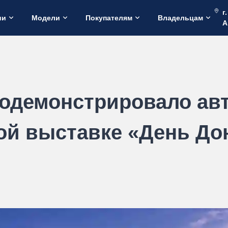
г
ии
Модели
Покупателям
Владельцам
А
родемонстрировало ав
ой выставке «День Дон