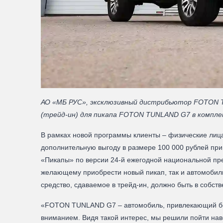
АО «МБ РУС», эксклюзивный дистрибьютор FOTON T
(трейд-ин) для пикапа FOTON TUNLAND G7 в комплек
В рамках новой программы клиенты – физические лица
дополнительную выгоду в размере 100 000 рублей п
«Пикапы» по версии 24-й ежегодной национальной пре
желающему приобрести новый пикап, так и автомобиль
средство, сдаваемое в трейд-ин, должно быть в собст
«FOTON TUNLAND G7 – автомобиль, привлекающий бол
вниманием. Видя такой интерес, мы решили пойти на