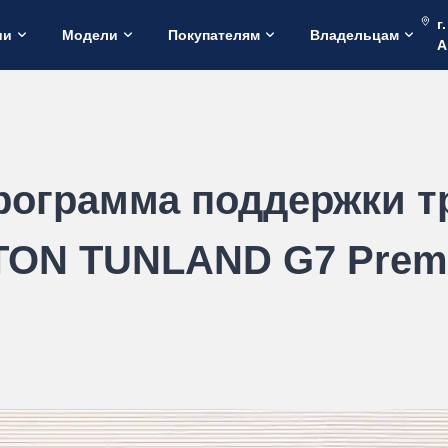
г
ии
Модели
Покупателям
Владельцам
А
рограмма поддержки т
TON TUNLAND G7 Prem