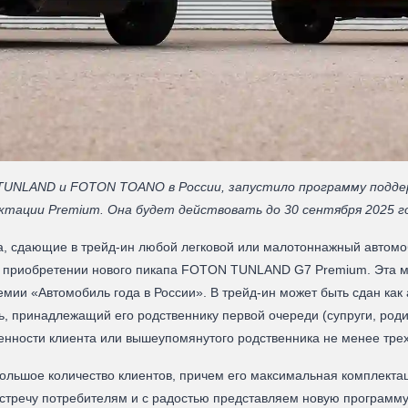
UNLAND и FOTON TOANO в России, запустило программу поддер
тации Premium. Она будет действовать до 30 сентября 2025 г
, сдающие в трейд-ин любой легковой или малотоннажный автомоби
ри приобретении нового пикапа FOTON TUNLAND G7 Premium. Эта 
мии «Автомобиль года в России». В трейд-ин может быть сдан ка
, принадлежащий его родственнику первой очереди (супруги, родит
венности клиента или вышеупомянутого родственника не менее тре
ьшое количество клиентов, причем его максимальная комплектац
встречу потребителям и с радостью представляем новую программу