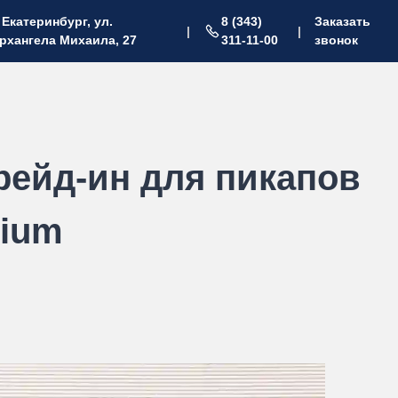
. Екатеринбург, ул.
8 (343)
Заказать
|
|
рхангела Михаила, 27
311-11-00
звонок
рейд-ин для пикапов
ium