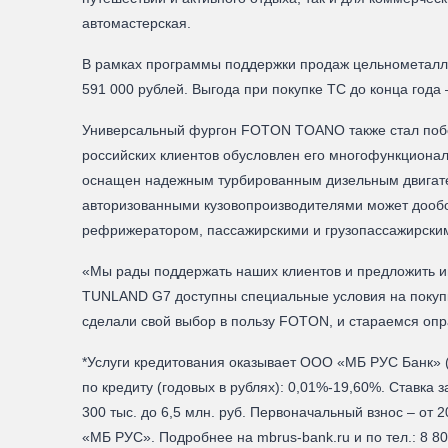
автомастерская.
В рамках программы поддержки продаж цельнометалли
591 000 рублей. Выгода при покупке ТС до конца года –
Универсальный фургон FOTON TOANO также стал побед
российских клиентов обусловлен его многофункцион
оснащен надежным турбированным дизельным двигател
авторизованными кузовопроизводителями может дообо
рефрижератором, пассажирскими и грузопассажирски
«Мы рады поддержать наших клиентов и предложить 
TUNLAND G7 доступны специальные условия на покупк
сделали свой выбор в пользу FOTON, и стараемся оп
*Услуги кредитования оказывает ООО «МБ РУС Банк» (л
по кредиту (годовых в рублях): 0,01%-19,60%. Ставка
300 тыс. до 6,5 млн. руб. Первоначальный взнос – о
«МБ РУС». Подробнее на mbrus-bank.ru и по тел.: 8 80