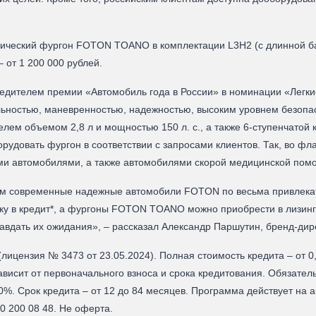
ческий фургон FOTON TOANO в комплектации L3H2 (с длинной баз
 от 1 200 000 рублей.
ителем премии «Автомобиль года в России» в номинации «Легкие
альностью, маневренностью, надежностью, высоким уровнем безо
ем объемом 2,8 л и мощностью 150 л. с., а также 6-ступенчатой 
рудовать фургон в соответствии с запросами клиентов. Так, во ф
ми автомобилями, а также автомобилями скорой медицинской пом
им современные надежные автомобили FOTON по весьма привлекат
у в кредит*, а фургоны FOTON TOANO можно приобрести в лизинг 
равдать их ожидания», – рассказал Александр Паршутин, бренд-д
ицензия № 3473 от 23.05.2024). Полная стоимость кредита – от 0
 зависит от первоначального взноса и срока кредитования. Обязат
т 20%. Срок кредита – от 12 до 84 месяцев. Программа действует
0 200 08 48. Не оферта.