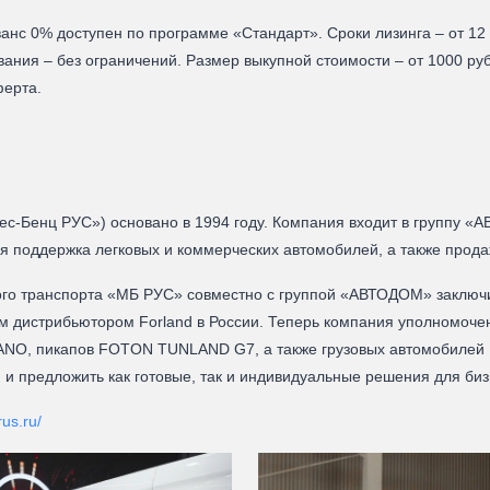
нс 0% доступен по программе «Стандарт». Сроки лизинга – от 12 д
ания – без ограничений. Размер выкупной стоимости – от 1000 р
ферта.
-Бенц PУC») основано в 1994 году. Компания входит в группу «
 поддержка легковых и коммерческих автомобилей, а также прода
ого транспорта «МБ РУС» совместно с группой «АВТОДОМ» заключи
дистрибьютором Forland в России. Теперь компания уполномочен
NO, пикапов FOTON TUNLAND G7, а также грузовых автомобилей F
 и предложить как готовые, так и индивидуальные решения для биз
rus.ru/