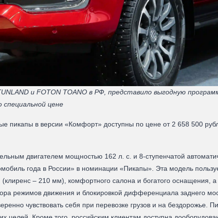
NLAND и FOTON TOANO в РФ, представило выгодную программу 
 специальной цене
пикапы в версии «Комфорт» доступны по цене от 2 658 500 рублей
льным двигателем мощностью 162 л. с. и 8-ступенчатой автомати
мобиль года в России» в номинации «Пикапы». Эта модель пользу
и (клиренс – 210 мм), комфортного салона и богатого оснащения, 
бора режимов движения и блокировкой дифференциала заднего мост
еренно чувствовать себя при перевозке грузов и на бездорожье. П
еских целей. Кроме того, российским клиентам доступна дооборуд