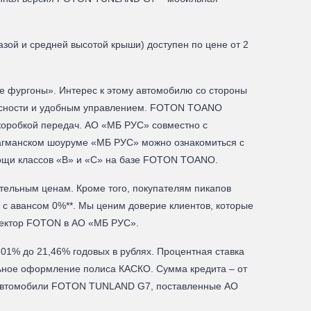
ой и средней высотой крыши) доступен по цене от 2
 фургоны». Интерес к этому автомобилю со стороны
пасности и удобным управлением. FOTON TOANO
коробкой передач. АО «МБ РУС» совместно с
лагманском шоуруме «МБ РУС» можно ознакомиться с
ощи классов «В» и «С» на базе FOTON TOANO.
ельным ценам. Кроме того, покупателям пикапов
с авансом 0%**. Мы ценим доверие клиентов, которые
иректор FOTON в АО «МБ РУС».
,01% до 21,46% годовых в рублях. Процентная ставка
ельное оформление полиса КАСКО. Сумма кредита – от
 на автомобили FOTON TUNLAND G7, поставленные АО