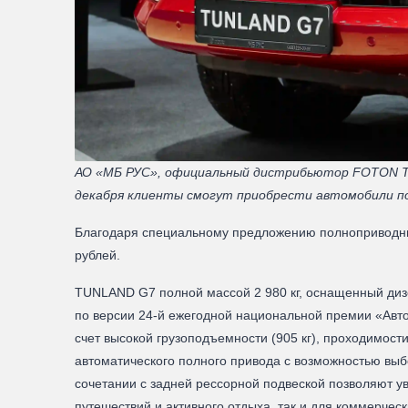
АО «МБ РУС», официальный дистрибьютор FOTON TU
декабря клиенты смогут приобрести автомобили по
Благодаря специальному предложению полноприводные 
рублей.
TUNLAND G7 полной массой 2 980 кг, оснащенный дизе
по версии 24-й ежегодной национальной премии «Авто
счет высокой грузоподъемности (905 кг), проходимост
автоматического полного привода с возможностью вы
сочетании с задней рессорной подвеской позволяют ув
путешествий и активного отдыха, так и для коммерч