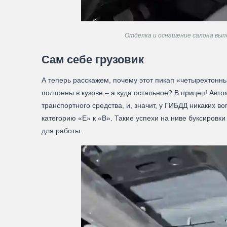
Отделка и оснащение салона вып
Сам себе грузовик
А теперь расскажем, почему этот пикап «четырехтонны
полтонны в кузове – а куда остальное? В прицеп! Авт
транспортного средства, и, значит, у ГИБДД никаких в
категорию «Е» к «В». Такие успехи на ниве буксировк
для работы.