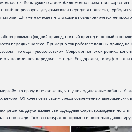
зможностях. Конструкцию автомобиля можно назвать консервативн
енный на рессорах, двухрычажная передняя подвеска, турбодизел
 автомат ZF уже намекает, что машина позиционируется не просто 
 набора режимов (задний привод, полный привод и полный с пониж
сти передние колеса. Примерно так работает полный привод на б
кузовом – то еще «удовольствие». Современная электроника, конеч
ста и пониженная передача – это для бездорожья, то муфта – для с
еркой», то сразу и не скажешь, что у них одинаковые кабины. А эт
х декора. G9 хочет быть своим среди современных американских пик
рная решетка, двухэтажные светодиодные фары, громадный логотип
 на нее сзади. Там все аккуратно, скромно и несколько диссонир