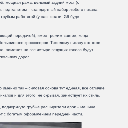
ой: мощная рама, цельный задний мост (с
ь под капотом – стандартный набор любого пикапа
грубым работягой (у нас, кстати, G9 будет
ающей передачей), имеет режим «авто», когда
ольшинстве кроссоверов. Тяжелому пикапу это тоже
но, поможет, но все четыре ведущих колеса будут
кользких дорог.
о именно так – силовая основа тут единая, все отличие
апов и для этого, не скрывая, заимствует их стиль.
, подчеркнуто грубые расширители арок – машина
ует с богатым оформлением передней части.