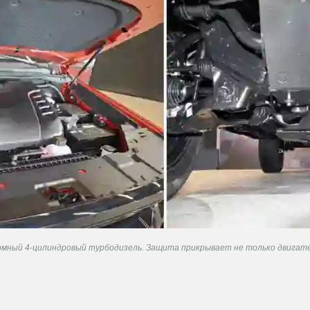
омный 4-цилиндровый турбодизель. Защита прикрывает не только двигатель