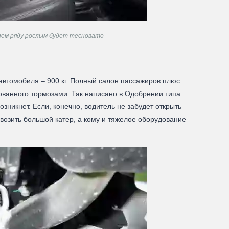
нем ряду рослым будет тесновато
 автомобиля – 900 кг. Полный салон пассажиров плюс
дованного тормозами. Так написано в Одобрении типа
зникнет. Если, конечно, водитель не забудет открыть
евозить большой катер, а кому и тяжелое оборудование