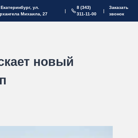
. Екатеринбург, ул.
8 (343)
Заказать
|
|
рхангела Михаила, 27
311-11-00
звонок
скает новый
п