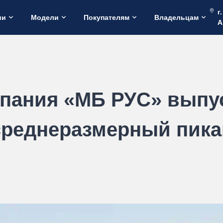
г
ии
Модели
Покупателям
Владельцам
А
мпания «МБ РУС» выпу
среднеразмерный пика