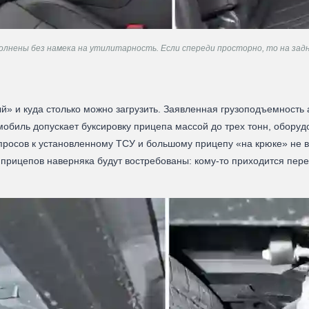
олнены без намека на утилитарность. Если спереди просторно, то на зад
й» и куда столько можно загрузить. Заявленная грузоподъемность
омобиль допускает буксировку прицепа массой до трех тонн, обору
опросов к установленному ТСУ и большому прицепу «на крюке» не во
и прицепов наверняка будут востребованы: кому-то приходится пер