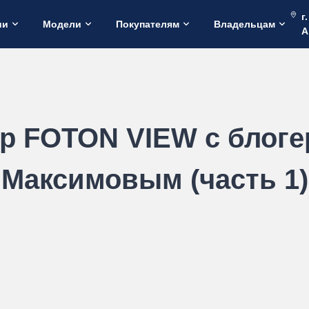
г
ии
Модели
Покупателям
Владельцам
А
ор FOTON VIEW с блог
Максимовым (часть 1)