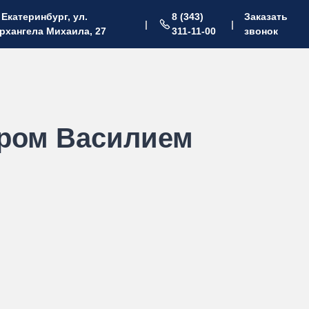
. Екатеринбург, ул.
8 (343)
Заказать
|
|
рхангела Михаила, 27
311-11-00
звонок
ером Василием