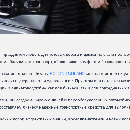
— праздником людей, для которых дорога и движение стали неотъе
ет и обслуживает транспорт, обеспечивая комфорт и безопасность
развитие отрасли. Пикапы
FOTON TUNLAND
сочетают интеллектуал
приносила уверенность и удовольствие. При этом они остаются м
ии и одинаково удобны как для бизнеса, так и для повседневных з
лями, мы создаем широкую линейку переоборудованных автомоби
оставляем бизнесу надежные транспортные средства для выполне
асных дорог, эффективных машин, ярких впечатлений и новых дости