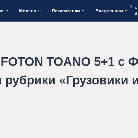
г
ии
Модели
Покупателям
Владельцам
А
р FOTON TOANO 5+1 с 
 рубрики «Грузовики 