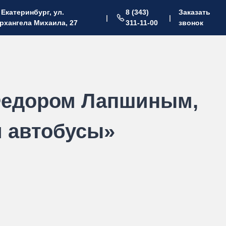
. Екатеринбург, ул.
8 (343)
Заказать
|
|
рхангела Михаила, 27
311-11-00
звонок
Федором Лапшиным,
и автобусы»