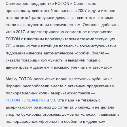
Совместное предприятие FOTON и Cummins по
производству двигателей появилось в 2007 году, и именно
отсюда китайцы получили дизельные двигатели, которые
стали их конкурентным преимуществом. Осталось добавить,
что в 2017-м зарегистрировано совместное предприятие
FOTON с известным производителем автокомплектующих
ZF, и именно так у китайцев появились восьмиступенчатые
гидромеханические автоматические коробки. Вуаля! —
сказали товарищи коммунисты и выкатили пикап с
двухлитровым дизелем и восьмиступенчатым автоматом.
Марку FOTON российские парни в клетчатых рубашках с
бородой распробовали вместе с активным продвижением
полноразмерных копий американских траков —
FOTON TUNLAND V7
и
V9
. Эта пара не тягалась с
американским разгоном до сотни за 5 секунд и не делала
упор на буксировку огромных домов на колесах. Главными в
полноразмерных «фотонах» и особенно в «девятке»