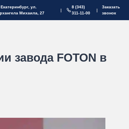
. Екатеринбург, ул.
8 (343)
Заказать
|
|
рхангела Михаила, 27
311-11-00
звонок
ии завода FOTON в