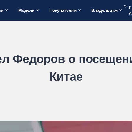
г
ии
Модели
Покупателям
Владельцам
А
ел Федоров о посещен
Китае