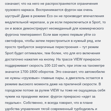
означает, что на него не распространяются ограничения
грузового каркаса. Воспринимается фургон как очень
шустрый! Даже в режиме Eco он не производит впечатления
медлительной черепахи, а уж если переключиться в Sport, то
он и вовсе демонстрирует неожиданный для коммерческого
фургона темперамент. Если вам нужно первым уйти со
светофора, чтобы затем перестроиться в нужный ряд, или
просто требуются энергичные перестроения – тут режим
Sport будет оптимален, тем более, что для его включения
достаточно нажатия на кнопку. На трассе VIEW прекрасно
поддерживает скорость 100-110 км/ч, при этом на тахометре
значатся 1700-1800 оборотов. Это означает, что автомобилю
не нужны «грузовые» главные пары, а двигатель остается в
режиме высокого момента даже на приличной скорости. В
городском потоке за рулем VIEW ты тоже не ощущаешь себя
чужим на празднике жизни: фургон прекрасно «идет за
педалью». Собственно, я всегда говорил, что в плане
удобства управления тягой современный турбодизель и