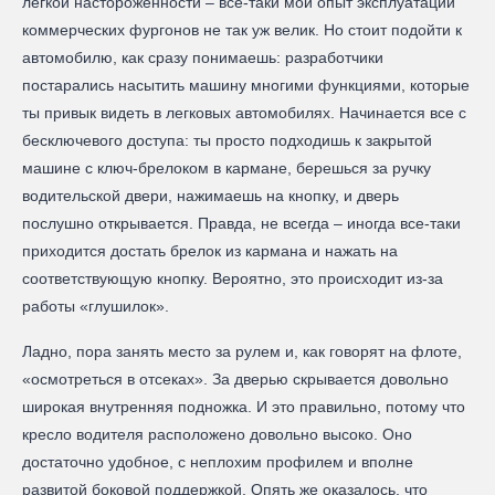
легкой настороженности – все-таки мой опыт эксплуатации
коммерческих фургонов не так уж велик. Но стоит подойти к
автомобилю, как сразу понимаешь: разработчики
постарались насытить машину многими функциями, которые
ты привык видеть в легковых автомобилях. Начинается все с
бесключевого доступа: ты просто подходишь к закрытой
машине с ключ-брелоком в кармане, берешься за ручку
водительской двери, нажимаешь на кнопку, и дверь
послушно открывается. Правда, не всегда – иногда все-таки
приходится достать брелок из кармана и нажать на
соответствующую кнопку. Вероятно, это происходит из-за
работы «глушилок».
Ладно, пора занять место за рулем и, как говорят на флоте,
«осмотреться в отсеках». За дверью скрывается довольно
широкая внутренняя подножка. И это правильно, потому что
кресло водителя расположено довольно высоко. Оно
достаточно удобное, с неплохим профилем и вполне
развитой боковой поддержкой. Опять же оказалось, что