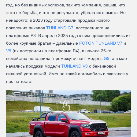
год, но без видимых успехов, так что компания, решив, что
«это не борьба, и это не результат», убрала их с рынка. Но
ненадолго: в 2023 году стартовали продажи нового
поколения пикапов
TUNLAND G7
, построенного на
платформе P3. В апреле 2025 года к ним присоединились их
более крупные братья – дизельные
FOTON TUNLAND V7
и
V9
(их построили на платформе P4), в начале 26-го
семейство пополнила "промежуточная" модель
G9
, а в мае
начались продажи модели
TUNLAND V9
c бензиновой
силовой установкой. Именно такой автомобиль и оказался у
нас на тесте.