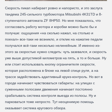
Скорость пикап набирает ровно и напористо, и это заслуга
тандема 245-сильного турбомотора Mitsubishi 4K31TD и 8-
ступенчатого автомата ZF 8HP50. Но мне показалось, что
согласовать работу мотора и коробки можно было бы и
получше: ощущения «на сколько нажал, на столько и
поехал» все-таки не возникло, и отклик на нажатие педали
получался всё-таки несколько нелинейным. И именно из-
этого за скоростью нужно следить: чуть зазевался, и скорость
уже выше допустимой километров на пять, а то и больше. Ну
или стоит использовать кнопку ограничителя скорости,
которая расположена в блоке на левой спице руля, а на
трассе задействовать адаптивный круиз-контроль. Но вот в
городе начинают чувствоваться габариты: на улицах с
суженными полосами движения начинает постоянно
срабатывать система контроля выезда из полосы. Ну и
парковаться тоже непросто. Тут неоценимую помощь
оказывает система кругового обзора.