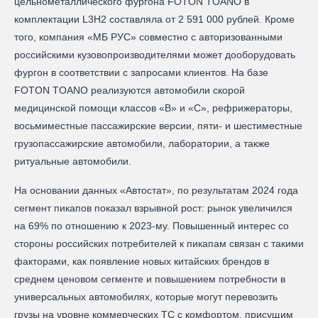
цельнометаллического фургона FOTON TOANO в
комплектации L3H2 составляла от 2 591 000 рублей. Кроме
того, компания «МБ РУС» совместно с авторизованными
российскими кузовопроизводителями может дооборудовать
фургон в соответствии с запросами клиентов. На базе
FOTON TOANO реализуются автомобили скорой
медицинской помощи классов «В» и «С», рефрижераторы,
восьмиместные пассажирские версии, пяти- и шестиместные
грузопассажирские автомобили, лаборатории, а также
ритуальные автомобили.
На основании данных «Автостат», по результатам 2024 года
сегмент пикапов показал взрывной рост: рынок увеличился
на 69% по отношению к 2023-му. Повышенный интерес со
стороны российских потребителей к пикапам связан c такими
факторами, как появление новых китайских брендов в
среднем ценовом сегменте и повышением потребности в
универсальных автомобилях, которые могут перевозить
грузы на уровне коммерческих ТС с комфортом, присущим