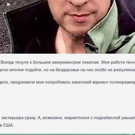
 Всегда тянуло к большим американским пикапам. Моя работа тесно
ургон вполне подойти, но на бездорожье на них особо не разгуляеш
а дело, предложили мне попробовать азиатский вариант полнораз
н экстерьера сразу. А, возможно, маркетологи с поднебесной умы
 в США.