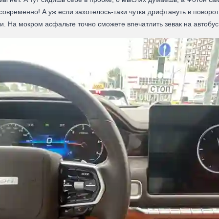
современно! А уж если захотелось-таки чутка дрифтануть в поворот
ги. На мокром асфальте точно сможете впечатлить зевак на автобу