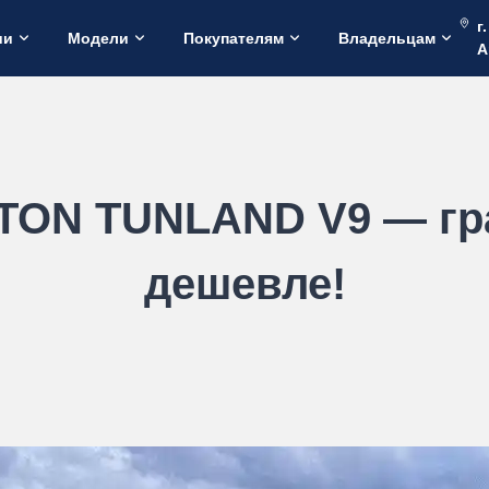
г
ии
Модели
Покупателям
Владельцам
А
TON TUNLAND V9 — гра
дешевле!