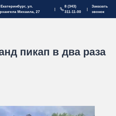
. Екатеринбург, ул.
8 (343)
Заказать
|
|
рхангела Михаила, 27
311-11-00
звонок
нд пикап в два раза