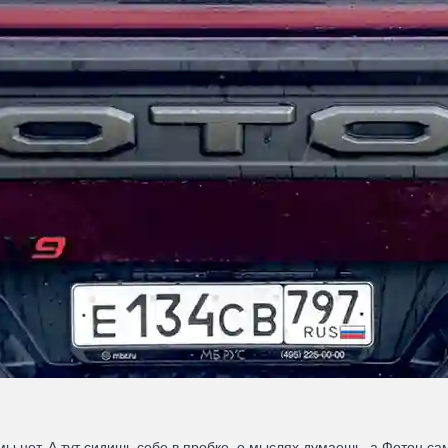
ы нет. А тут сидишь себе в пробке, о мыслях думаешь, а Фотон сам