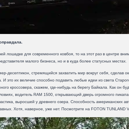
 оправдала.
ей лошадке для современного ковбоя, то на этот раз в центре вн
едставителя малого бизнеса, но и в куда более статусных местах.
р-десептикон, стремящийся захватить мир вокруг себя, сделав о
. И это их величие способно подавить любые идеи из света Старог
ного кроссовера, скажем, где-нибудь на берегу Байкала. Как он бу
словиях, водитель RAM 1500, открывающий дверь огромного пикапа
астика, выросшей у древнего озера. Способность американских а
 равных. Хотя, наверное, уже нет. Посмотрите на FOTON TUNLAND V