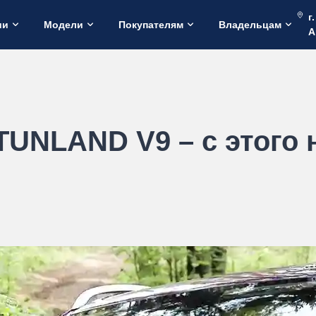
г
ии
Модели
Покупателям
Владельцам
А
TUNLAND V9 – с этого