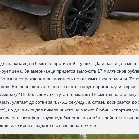
 длина китайца 5,6 метра, против 5,9 – у янки. Да и разница в мо
ирует цена. За американца придётся выложить 17 миллионов рублей,
огатым согражданам возможность не отказываться от мечты. Тепер
оле. Его внешность полностью соответствует оригиналу, интерьер
Америку? По большому счёту, этого хватает. Несмотря на огромную
ать, улетает до сотни за 4,7-5,2 секунды, а китаец добирается до 
т), но динамика для пикапа ничего не значит. Любишь спортивную
рактичность, комфорт, грузоподъёмность, и китайцы действительно 
ний, изолировав водителя от внешних толчков.