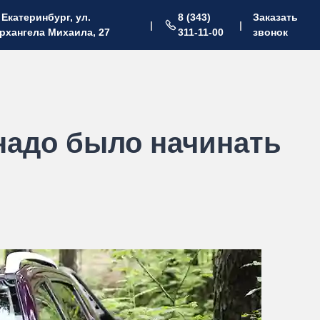
. Екатеринбург, ул.
8 (343)
Заказать
|
|
рхангела Михаила, 27
311-11-00
звонок
 надо было начинать