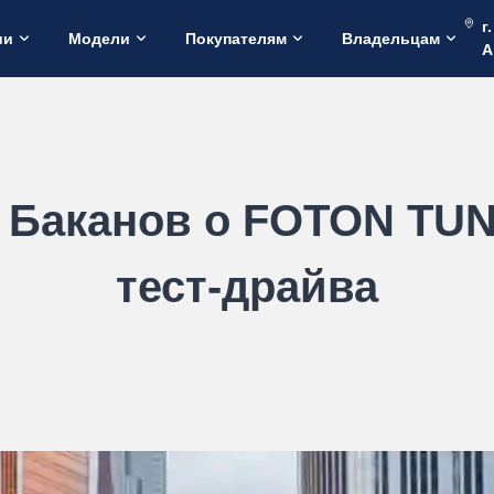
г
ии
Модели
Покупателям
Владельцам
А
 Баканов о FOTON TU
тест-драйва