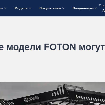
г
ии
Модели
Покупателям
Владельцам
А
ые модели FOTON могут