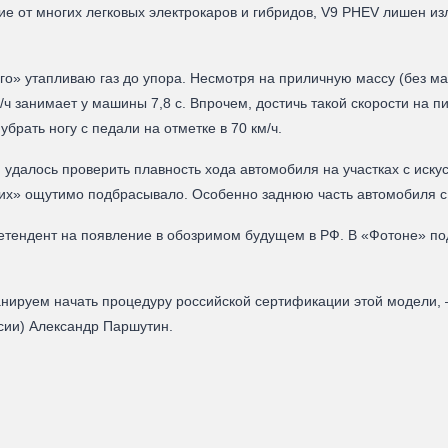
чие от многих легковых электрокаров и гибридов, V9 PHEV лишен из
о» утапливаю газ до упора. Несмотря на приличную массу (без м
/ч занимает у машины 7,8 с. Впрочем, достичь такой скорости на п
брать ногу с педали на отметке в 70 км/ч.
 удалось проверить плавность хода автомобиля на участках с иску
ких» ощутимо подбрасывало. Особенно заднюю часть автомобиля с
ндент на появление в обозримом будущем в РФ. В «Фотоне» подт
нируем начать процедуру российской сертификации этой модели,
сии) Александр Паршутин.