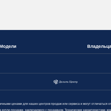
Модели
Владельц
ными ценами для наших центров продаж или сервиса и могут отличаться о
а купли-продажи, заключаемого с продавцом. Технические характеристики, к