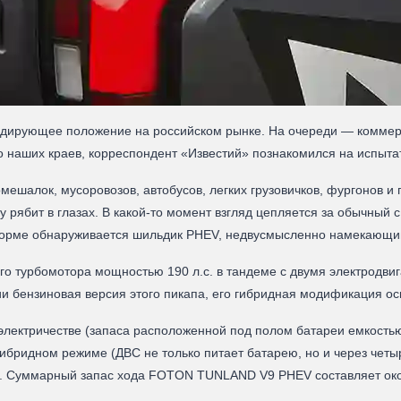
 лидирующее положение на российском рынке. На очереди — комм
о наших краев, корреспондент «Известий» познакомился на испыта
мешалок, мусоровозов, автобусов, легких грузовичков, фургонов и
 рябит в глазах. В какой-то момент взгляд цепляется за обычный 
 корме обнаруживается шильдик PHEV, недвусмысленно намекающий
ого турбомотора мощностью 190 л.с. в тандеме с двумя электродви
ссии бензиновая версия этого пикапа, его гибридная модификаци
лектричестве (запаса расположенной под полом батареи емкостью 32
гибридном режиме (ДВС не только питает батарею, но и через че
не. Суммарный запас хода FOTON TUNLAND V9 PHEV составляет окол