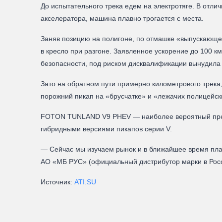
До испытательного трека едем на электротяге. В отли
акселератора, машина плавно трогается с места.
Заняв позицию на полигоне, по отмашке «выпускающег
в кресло при разгоне. Заявленное ускорение до 100 км
безопасности, под риском дисквалификации вынудила у
Зато на обратном пути примерно километрового трека,
порожний пикап на «брусчатке» и «лежачих полицейс
FOTON TUNLAND V9 PHEV — наиболее вероятный прете
гибридными версиями пикапов серии V.
— Сейчас мы изучаем рынок и в ближайшее время пла
АО «МБ РУС» (официальный дистрибутор марки в Рос
Источник:
ATI.SU