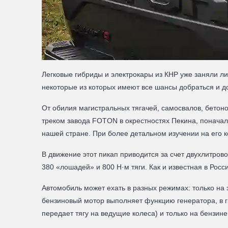
Легковые гибриды и электрокары из КНР уже заняли
некоторые из которых имеют все шансы добраться и д
От обилия магистральных тягачей, самосвалов, бетоно
треком завода FOTON в окрестностях Пекина, поначалу
нашей стране. При более детальном изучении на его
В движение этот пикап приводится за счет двухлитров
380 «лошадей» и 800 Н·м тяги. Как и известная в Ро
Автомобиль может ехать в разных режимах: только на э
бензиновый мотор выполняет функцию генератора, в 
передает тягу на ведущие колеса) и только на бензи