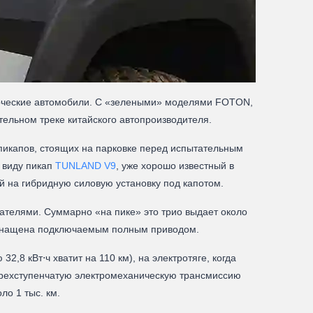
ерческие автомобили. С «зелеными» моделями FOTON,
тельном треке китайского автопроизводителя.
 пикапов, стоящих на парковке перед испытательным
с виду пикап
TUNLAND V9
, уже хорошо известный в
 на гибридную силовую установку под капотом.
гателями. Суммарно «на пике» это трио выдает около
я оснащена подключаемым полным приводом.
,8 кВт⋅ч хватит на 110 км), на электротяге, когда
тырехступенчатую электромеханическую трансмиссию
о 1 тыс. км.