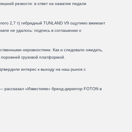
лишней резкости: в ответ на нажатие педали
алого 2,7 т) гибридный TUNLAND V9 ощутимо вжимает
икапе не удалось: подпись в соглашении о
сственными неровностями. Как и следовало ожидать,
 порожней грузовой платформой.
вердили интерес к выходу на наш рынок с
 — рассказал «Известиям» бренд-директор FOTON в