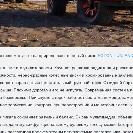
активном отдыхе на природе все это новый пикап
FOTON TUNLAND
сть вме сто утилитарности. Крупная ре шетка радиатора и расшир
ичности. Черно-красные колес ные диски и хромированные заклепки
воляет справ ляться вместительный грузовой отсек. Откидной борт 
крыше. Плохими дорогами его не испугать. Современная система п
 бездорожье. При спуске с горок работает систе ма помощи, за
нное торможение, контроль при перестроении и мониторинг слепых 
пикапа сохраняет разумный баланс. Эк ран мультимедиа, объедин
 Благодаря мультифункциональному рулевому колесу можно быстро 
дних пассажиров предусмотрены регулируемые подголовники, розет