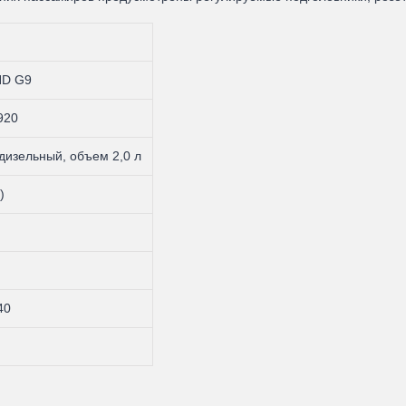
D G9
920
дизельный, объем 2,0 л
)
40