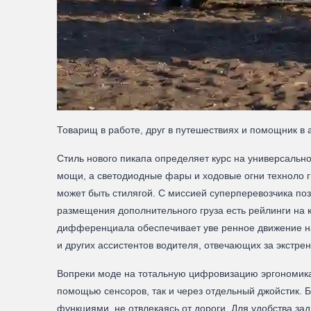
Товарищ в работе, друг в путешествиях и помощник в 
Стиль нового пикапа определяет курс на универсально
мощи, а светодиодные фары и ходовые огни техноло г
может быть стилягой. С миссией суперперевозчика поз
размещения дополнительного груза есть рейлинги на 
дифференциала обеспечивает уве ренное движение на
и других ассистентов водителя, отвечающих за экстре
Вопреки моде на тотальную цифровизацию эргономика 
помощью сенсоров, так и через отдельный джойстик.
функциями, не отвлекаясь от дороги. Для удобства за