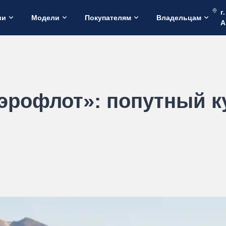
г
ии
Модели
Покупателям
Владельцам
А
эрофлот»: попутный к