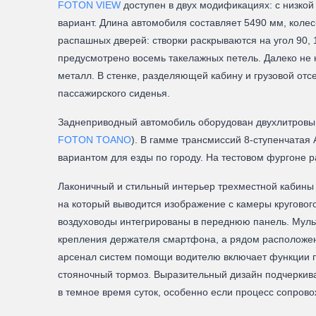
FOTON VIEW
доступен в двух модификациях: с низкой 
вариант. Длина автомобиля составляет 5490 мм, коле
распашных дверей: створки раскрываются на угол 90, 
предусмотрено восемь такелажных петель. Далеко не
металл. В стенке, разделяющей кабину и грузовой от
пассажирского сиденья.
Заднеприводный автомобиль оборудован двухлитровым 
FOTON TOANO
). В гамме трансмиссий 8-ступенчатая
вариантом для езды по городу. На тестовом фургоне р
Лаконичный и стильный интерьер трехместной кабины
на который выводится изображение с камеры круговог
воздуховоды интегрированы в переднюю панель. Мульт
крепления держателя смартфона, а рядом расположен 
арсенал систем помощи водителю включает функции пр
стояночный тормоз. Выразительный дизайн подчеркив
в темное время суток, особенно если процесс сопров