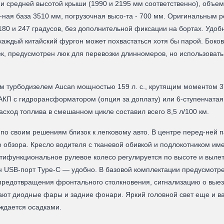
и средней высотой крыши (1990 и 2195 мм соответственно), объемом
с-ная база 3510 мм, погрузочная высо-та - 700 мм. Оригинальным
180 и 247 градусов, без дополнительной фиксации на бортах. Удо
 каждый китайский фургон может похвастаться хотя бы парой. Бо
сек, предусмотрен люк для перевозки длинномеров, но использоват
турбодизелем Aucan мощностью 159 л. с., крутящим моментом 377
 АКП с гидрорансформатором (опция за доплату) или 6-ступенчат
асход топлива в смешанном цикле составил всего 8,5 л/100 км.
 по своим решениям близок к легковому авто. В центре перед-не
о обзора. Кресло водителя с тканевой обивкой и подлокотником им
ифункциональное рулевое колесо регулируется по высоте и вылету
USB-порт Туре-С — удобно. В базовой комплектации предусмотрен
едотвращения фронтального столкновения, сигнализацию о выезде
ают диодные фары и задние фонари. Яркий головной свет еще и в
ождается осадками.