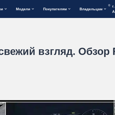
г
ии
Модели
Покупателям
Владельцам
А
 свежий взгляд. Обзо