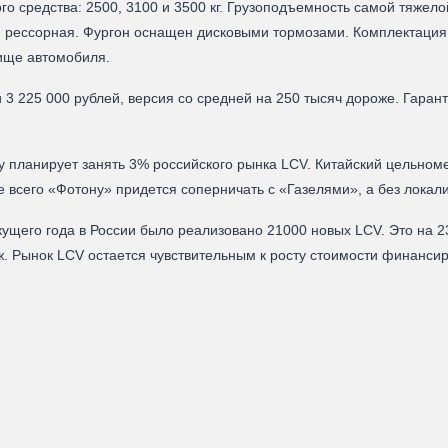
о средства: 2500, 3100 и 3500 кг. Грузоподъемность самой тяжелой
я рессорная. Фургон оснащен дисковыми тормозами. Комплектация
нище автомобиля.
 3 225 000 рублей, версия со средней на 250 тысяч дороже. Гаран
ду планирует занять 3% российского рынка LCV. Китайский цельном
е всего «Фотону» придется соперничать с «Газелями», а без локали
кущего года в России было реализовано 21000 новых LCV. Это на 2
. Рынок LCV остается чувствительным к росту стоимости финанси