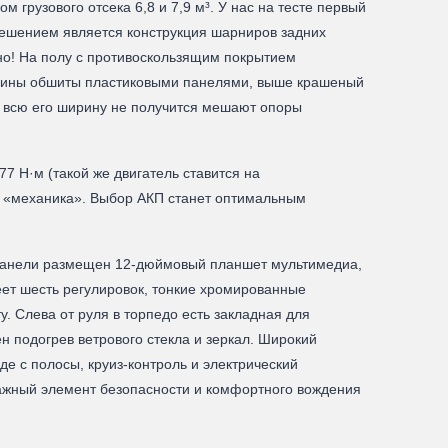
 грузового отсека 6,8 и 7,9 м³. У нас на тесте первый
 решением является конструкция шарниров задних
бно! На полу с противоскользящим покрытием
ковины обшиты пластиковыми панелями, выше крашеный
ь всю его ширину не получится мешают опоры
 Н·м (такой же двигатель ставится на
ая «механика». Выбор АКП станет оптимальным
й панели размещен 12-дюймовый планшет мультимедиа,
еет шесть регулировок, тонкие хромированные
. Слева от руля в торпедо есть закладная для
 подогрев ветрового стекла и зеркал. Широкий
 с полосы, круиз-контроль и электрический
ажный элемент безопасности и комфортного вождения