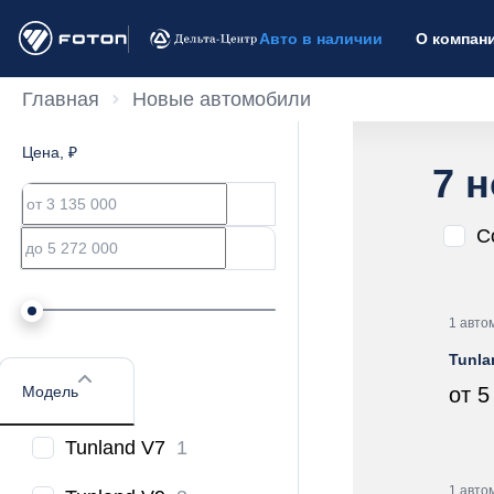
Авто в наличии
О компан
Главная
Новые автомобили
Цена
, ₽
7 
С
1 авто
Tunla
Модель
от 5
Tunland V7
1
1 авто