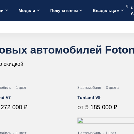
г
ии
Модели
Покупателям
Владельцам
А
новых автомобилей Foto
о скидкой
мобиль
·
1 цвет
3 автомобиля
·
3 цвета
nd V7
Tunland V9
 272 000 ₽
от 5 185 000 ₽
мобиль
·
1 цвет
1 автомобиль
·
1 цвет