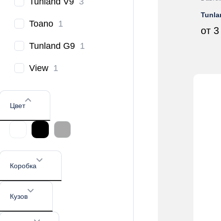
Tunland V9
3
Tunla
Toano
1
от 3
Tunland G9
1
View
1
Цвет
Коробка
Кузов